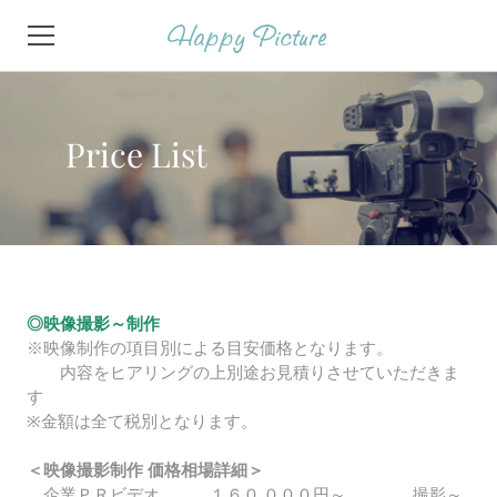
Happy Picture
TOP/トップ
MOVIE/制作内容
PRICE/価格表
COMPANY/会社案内
◎映像撮影～制作
CONTACT/お問合せ
※映像制作の項目別による目安価格となります。
内容をヒアリングの上別途お見積りさせていただきま
す
※金額は全て税別となります。
＜映像撮影制作 価格相場詳細＞
企業ＰＲビデオ １６０,０００円～ 撮影～