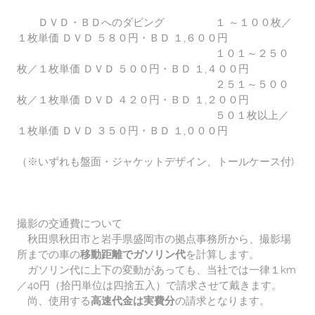
ＤＶＤ・ＢＤへのダビング １ ～１００枚／
１枚単価 ＤＶＤ ５８０円・ＢＤ １,６００円
１０１～２５０
枚／１枚単価 ＤＶＤ ５００円・ＢＤ １,４００円
２５１～５００
枚／１枚単価 ＤＶＤ ４２０円・ＢＤ １,２００円
５０１枚以上／
１枚単価 ＤＶＤ ３５０円・ＢＤ １,０００円
（※いずれも盤面・ジャケットデザイン、トールケース付)
撮影の交通費について
秋田県秋田市と岩手県盛岡市の拠点事務所から、撮影場
所までの車の
移動距離でガソリン代
を計算します。
ガソリン代に上下の変動があっても、当社では一律１km
／40円（拾円単位は四捨五入）で請求させて戴きます。
尚、使用する
高速代金は実費分
の請求となります。