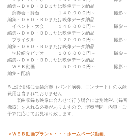
編集～ＤＶＤ・
ＢＤまたは
映像データ納品
演奏会・舞台 １４０,０００円～ 撮影～
編集～
ＤＶＤ・
ＢＤまたは
映像データ納品
イベント・大会 １４０,０００円～ 撮影～
編集～
ＤＶＤ・
ＢＤまたは
映像データ納品
ブライダル １２０,０００円～ 撮影～
編集～
ＤＶＤ・
ＢＤまたは
映像データ納品
学校紹介ビデオ １００,０００円～ 撮影～
編集～ＤＶＤ・
ＢＤまたは
映像データ納品
ＷＥＢ動画 ５０,０００円～ 撮影～
編集～配信
※上記価格に音楽演奏（バンド演奏、コンサート）の収録
費用は含まれておりません
楽曲収録も映像に合わせて行う場合には別途PA（録音
機器）を入れる必要がありますので、演奏時間・内容・ご
予算に応じてお見積り致します。
＜ＷＥＢ動画プラン＞・・・ホームページ動画、